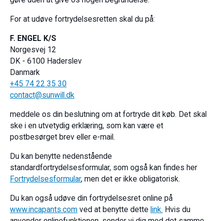
gøre uden at give os nogen begrundelse.
For at udøve fortrydelsesretten skal du på:
F. ENGEL K/S
Norgesvej 12
DK - 6100 Haderslev
Danmark
+45 74 22 35 30
contact@sunwill.dk
meddele os din beslutning om at fortryde dit køb. Det skal
ske i en utvetydig erklæring, som kan være et
postbesørget brev eller e-mail.
Du kan benytte nedenstående
standardfortrydelsesformular, som også kan findes her
Fortrydelsesformular
, men det er ikke obligatorisk.
Du kan også udøve din fortrydelsesret online på
www.incapants.com
ved at benytte dette
link.
Hvis du