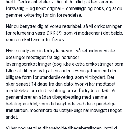
hertil. Derfor anbefaler vi dig, at du altid pakker varerne i
forsvarlig – og helst original – emballage og boks, og at du
gemmer kvittering for din forsendelse.
Når du benytter dig af vores returlabel, så vil omkostningen
for returnering være DKK 39, som vi modregner i det beløb,
som du skal have retur fra os.
Hvis du udøver din fortrydelsesret, så refunderer vi alle
betalinger modtaget fra dig, herunder
leveringsomkostninger (dog ikke ekstra omkostninger som
følge af dit eget valg af en anden leveringsform end den
billigste form for standardlevering, som vi tilbyder). Det
sker senest 14 dage fra den dato, hvor vi har modtaget
meddelelse om din beslutning om at fortryde dit køb. Vi
gennemfører en sådan tilbagebetaling med samme
betalingsmiddel, som du benyttede ved den oprindelige
transaktion, medmindre du udtrykkeligt har indvilget i noget
andet.
Vi har dog ret til at tilbageholde tilbagebetalingen, indtil vi