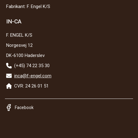
Fabrikant: F. Engel K/S
IN-CA
F. ENGEL K/S
Norgesvej 12
DK-6100 Haderslev
(+45) 74 22 35 30
inca@f-engel.com
CVR: 24 26 01 51
Facebook